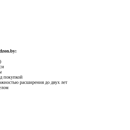
zon.by:
)
си
ы
ед покупкой
можностью расширения до двух лет
елом