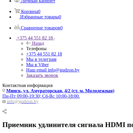
Личный кабинет
Корзина
0
Избранные товары
0
Сравнение товаров
0
+375 44 551 82 18
Назад
Телефоны
+375 44 551 82 18
Мы в телеграм
Мы в Viber
Наш email
info@gudzon.by
Заказать звонок
Контактная информация
Минск, ул. Амураторская, 4/2 (ст. м. Молодежная)
Пн-Пт 09:00-19:30; Сб-Вс 10:00-18:00.
info@gudzon.by
Приемник удлинителя сигнала HDMI по 