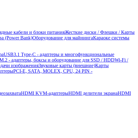
рядные кабели и блоки питания
Жесткие диски / Флешки / Карты
а (Power Bank)
Оборудование для майнинга
Караоке системы
ра
USB3.1 Type-C - адаптеры и многофункциональные
 M.2 - адаптеры, боксы и оборудование для SSD / HDD
Wi-Fi /
едачи изображения
Звуковые карты (внешние)
Карты
аптеры
PCI-E, SATA, MOLEX, CPU, 24 PIN -
еозахвата
HDMI KVM-адаптеры
HDMI делители экрана
HDMI