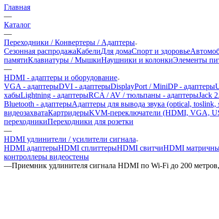
Главная
—
Каталог
—
Переходники / Конвертеры / Адаптеры
Сезонная распродажа
Кабели
Для дома
Спорт и здоровье
Автомоб
памяти
Клавиатуры / Мышки
Наушники и колонки
Элементы пит
—
HDMI - адаптеры и оборудование
VGA - адаптеры
DVI - адаптеры
DisplayPort / MiniDP - адаптеры
U
хабы
Lightning - адаптеры
RCA / AV / тюльпаны - адаптеры
Jack 2
Bluetooth - адаптеры
Адаптеры для вывода звука (optical, toslink, s
видеозахвата
Картридеры
KVM-переключатели (HDMI, VGA, U
переходники
Переходники для розетки
—
HDMI удлинители / усилители сигнала
HDMI адаптеры
HDMI сплиттеры
HDMI свитчи
HDMI матричны
контроллеры видеостены
—
Приемник удлинителя сигнала HDMI по Wi-Fi до 200 метров,