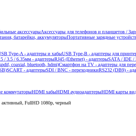
ильные аксессуары
Аксессуары для телефонов и планшетов / За
ания, батарейки, аккумуляторы
Портативные зарядные устройств
SB Type-A - адаптеры и хабы
USB Type-B - адаптеры для принте
.5 / 3.5 / 6.35мм - адаптеры
RJ45 (Ethernet) - адаптеры
SATA / IDE /
pdif, coaxial, bluetooth, hdmi)
Смартфон на TV - адаптеры для пер
SB)
SCART - адаптеры
SDI / BNC - переходники
RS232 (DB9) - ад
е коммутаторы
HDMI хабы
HDMI аудиоадаптеры
HDMI карты вид
 активный, FullHD 1080p, черный