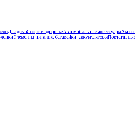
бели
Для дома
Спорт и здоровье
Автомобильные аксессуары
Аксесс
олонки
Элементы питания, батарейки, аккумуляторы
Портативные