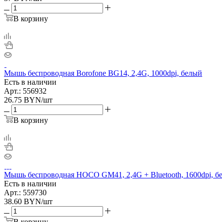
В корзину
Мышь беспроводная Borofone BG14, 2,4G, 1000dpi, белый
Есть в наличии
Арт.: 556932
26.75
BYN
/шт
В корзину
Мышь беспроводная HOCO GM41, 2,4G + Bluetooth, 1600dpi, б
Есть в наличии
Арт.: 559730
38.60
BYN
/шт
В корзину