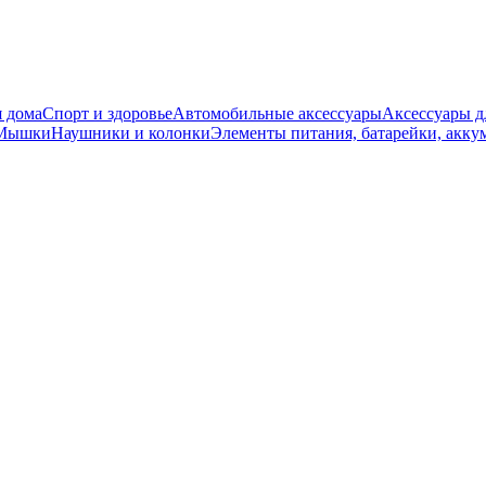
 дома
Спорт и здоровье
Автомобильные аксессуары
Аксессуары д
 Мышки
Наушники и колонки
Элементы питания, батарейки, акку