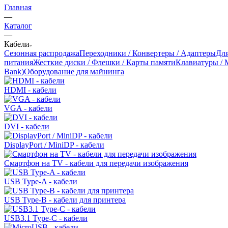
Главная
—
Каталог
—
Кабели
Сезонная распродажа
Переходники / Конвертеры / Адаптеры
Для
питания
Жесткие диски / Флешки / Карты памяти
Клавиатуры /
Bank)
Оборудование для майнинга
HDMI - кабели
VGA - кабели
DVI - кабели
DisplayPort / MiniDP - кабели
Смартфон на TV - кабели для передачи изображения
USB Type-A - кабели
USB Type-B - кабели для принтера
USB3.1 Type-C - кабели