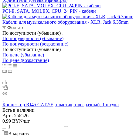
Удлинители (сетевые фильтры)
PCI-E, SATA, MOLEX, CPU, 24 PIN - кабели
Кабели для музыкального оборудования - XLR, Jack 6.35mm
Фильтр
По доступности (убывание)
По популярности (убывание)
По популярности (возрастание)
По доступности (убывание)
По цене (убывание)
По цене (возрастание)
Коннектор RJ45 CAT-5E, пластик, прозрачный, 1 штука
Есть в наличии
Арт.: 556526
0.99
BYN
/шт
В корзину