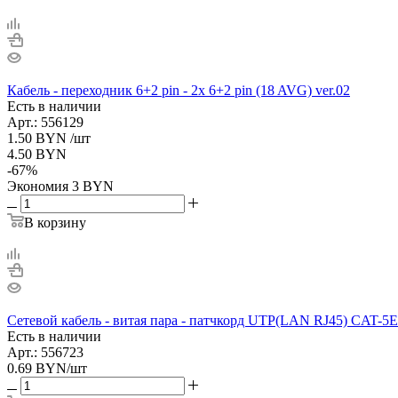
Кабель - переходник 6+2 pin - 2х 6+2 pin (18 AVG) ver.02
Есть в наличии
Арт.: 556129
1.50
BYN
/шт
4.50
BYN
-
67
%
Экономия
3
BYN
В корзину
Сетевой кабель - витая пара - патчкорд UTP(LAN RJ45) CAT-5E
Есть в наличии
Арт.: 556723
0.69
BYN
/шт