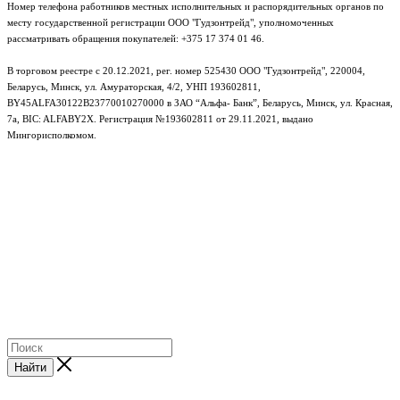
Номер телефона работников местных исполнительных и распорядительных органов по
месту государственной регистрации ООО "Гудзонтрейд", уполномоченных
рассматривать обращения покупателей: +375 17 374 01 46.
В торговом реестре с 20.12.2021, рег. номер 525430 ООО "Гудзонтрейд", 220004,
Беларусь, Минск, ул. Амураторская, 4/2, УНП 193602811,
BY45ALFA30122B23770010270000 в ЗАО “Альфа- Банк”, Беларусь, Минск, ул. Красная,
7а, BIC: ALFABY2X. Регистрация №193602811 от 29.11.2021, выдано
Мингорисполкомом.
e-mail: info@gudzon.by © 2017–2026 gudzon.by
Найти