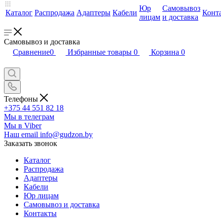
Юр
Самовывоз
Каталог
Распродажа
Адаптеры
Кабели
Конт
лицам
и доставка
Самовывоз и доставка
Сравнение
0
Избранные товары
0
Корзина
0
Телефоны
+375 44 551 82 18
Мы в телеграм
Мы в Viber
Наш email
info@gudzon.by
Заказать звонок
Каталог
Распродажа
Адаптеры
Кабели
Юр лицам
Самовывоз и доставка
Контакты