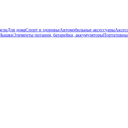
бели
Для дома
Спорт и здоровье
Автомобильные аксессуары
Аксесс
 Мышки
Элементы питания, батарейки, аккумуляторы
Портативные