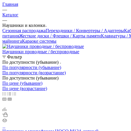
Главная
—
Каталог
—
Наушники и колонки
Сезонная распродажа
Переходники / Конвертеры / Адаптеры
Ка
питания
Жесткие диски / Флешки / Карты памяти
Клавиатуры /
майнинга
Караоке системы
Наушники проводные / беспроводные
Фильтр
По доступности (убывание)
По популярности (убывание)
По популярности (возрастание)
По доступности (убывание)
По цене (убывание)
По цене (возрастание)