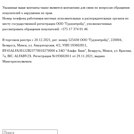
Указанные выше контакты также являются контактами для связи по вопросам обращения
покупателей о нарушении их прав.
Номер телефона работников местных исполнительных и распорядительных органов по
месту государственной регистрации ООО "Гудзонтрейд", уполномоченных
рассматривать обращения покупателей: +375 17 374 01 46.
В торговом реестре с 20.12.2021, рег. номер 525430 ООО "Гудзонтрейд", 220004,
Беларусь, Минск, ул. Амураторская, 4/2, УНП 193602811,
BY45ALFA30122B23770010270000 в ЗАО “Альфа- Банк”, Беларусь, Минск, ул. Красная,
7а, BIC: ALFABY2X. Регистрация №193602811 от 29.11.2021, выдано
Мингорисполкомом.
e-mail: info@gudzon.by © 2017–2026 gudzon.by