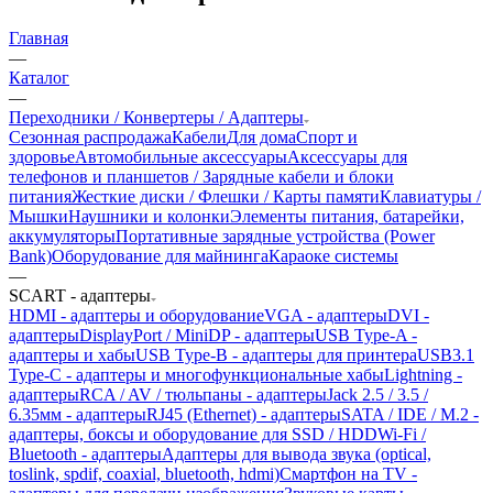
Главная
—
Каталог
—
Переходники / Конвертеры / Адаптеры
Сезонная распродажа
Кабели
Для дома
Спорт и
здоровье
Автомобильные аксессуары
Аксессуары для
телефонов и планшетов / Зарядные кабели и блоки
питания
Жесткие диски / Флешки / Карты памяти
Клавиатуры /
Мышки
Наушники и колонки
Элементы питания, батарейки,
аккумуляторы
Портативные зарядные устройства (Power
Bank)
Оборудование для майнинга
Караоке системы
—
SCART - адаптеры
HDMI - адаптеры и оборудование
VGA - адаптеры
DVI -
адаптеры
DisplayPort / MiniDP - адаптеры
USB Type-A -
адаптеры и хабы
USB Type-B - адаптеры для принтера
USB3.1
Type-C - адаптеры и многофункциональные хабы
Lightning -
адаптеры
RCA / AV / тюльпаны - адаптеры
Jack 2.5 / 3.5 /
6.35мм - адаптеры
RJ45 (Ethernet) - адаптеры
SATA / IDE / M.2 -
адаптеры, боксы и оборудование для SSD / HDD
Wi-Fi /
Bluetooth - адаптеры
Адаптеры для вывода звука (optical,
toslink, spdif, coaxial, bluetooth, hdmi)
Смартфон на TV -