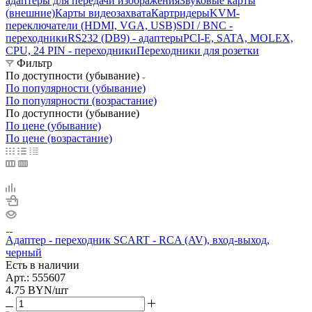
адаптеры для передачи изображения
Звуковые карты
(внешние)
Карты видеозахвата
Картридеры
KVM-
переключатели (HDMI, VGA, USB)
SDI / BNC -
переходники
RS232 (DB9) - адаптеры
PCI-E, SATA, MOLEX,
CPU, 24 PIN - переходники
Переходники для розетки
Фильтр
По доступности (убывание)
По популярности (убывание)
По популярности (возрастание)
По доступности (убывание)
По цене (убывание)
По цене (возрастание)
Адаптер - переходник SCART - RCA (AV), вход-выход,
черный
Есть в наличии
Арт.: 555607
4.75
BYN
/шт