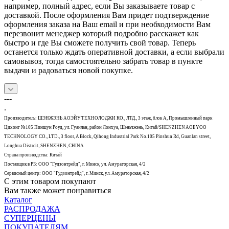
например, полный адрес, если Вы заказываете товар с
доставкой. После оформления Вам придет подтверждение
оформления заказа на Ваш email и при необходимости Вам
перезвонит менеджер который подробно расскажет как
быстро и где Вы сможете получить свой товар. Теперь
останется только ждать оперативной доставки, а если выбрали
самовывоз, тогда самостоятельно забрать товар в пункте
выдачи и радоваться новой покупке.
---
.
Производитель: ШЭНЖЭНЬ АОЭЙУ ТЕХНОЛОДЖИ КО., ЛТД., 3 этаж, блок А, Промышленный парк
Цихонг №105 Пиншун Роуд, ул. Гуанлан, район Лонхуа, Шэньчжэнь, Китай/SHENZHEN AOEYOO
TECHNOLOGY CO., LTD., 3 floor, A Block, Qihong Industrial Park No.105 Pinshun Rd, Guanlan street,
Longhua Distrcit, SHENZHEN, CHINA
Страна производства: Китай
Поставщик в РБ: ООО "Гудзонтрейд", г. Минск, ул. Амураторская, 4/2
Сервисный центр: ООО "Гудзонтрейд", г. Минск, ул. Амураторская, 4/2
С этим товаром покупают
Вам также может понравиться
Каталог
РАСПРОДАЖА
СУПЕРЦЕНЫ
ПОКУПАТЕЛЯМ