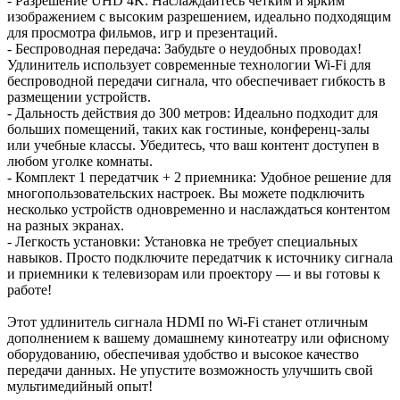
- Разрешение UHD 4K: Наслаждайтесь четким и ярким
изображением с высоким разрешением, идеально подходящим
для просмотра фильмов, игр и презентаций.
- Беспроводная передача: Забудьте о неудобных проводах!
Удлинитель использует современные технологии Wi-Fi для
беспроводной передачи сигнала, что обеспечивает гибкость в
размещении устройств.
- Дальность действия до 300 метров: Идеально подходит для
больших помещений, таких как гостиные, конференц-залы
или учебные классы. Убедитесь, что ваш контент доступен в
любом уголке комнаты.
- Комплект 1 передатчик + 2 приемника: Удобное решение для
многопользовательских настроек. Вы можете подключить
несколько устройств одновременно и наслаждаться контентом
на разных экранах.
- Легкость установки: Установка не требует специальных
навыков. Просто подключите передатчик к источнику сигнала
и приемники к телевизорам или проектору — и вы готовы к
работе!
Этот удлинитель сигнала HDMI по Wi-Fi станет отличным
дополнением к вашему домашнему кинотеатру или офисному
оборудованию, обеспечивая удобство и высокое качество
передачи данных. Не упустите возможность улучшить свой
мультимедийный опыт!