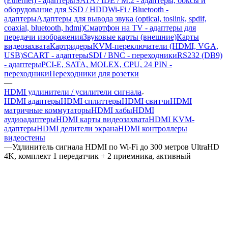
(Ethernet) - адаптеры
SATA / IDE / M.2 - адаптеры, боксы и
оборудование для SSD / HDD
Wi-Fi / Bluetooth -
адаптеры
Адаптеры для вывода звука (optical, toslink, spdif,
coaxial, bluetooth, hdmi)
Смартфон на TV - адаптеры для
передачи изображения
Звуковые карты (внешние)
Карты
видеозахвата
Картридеры
KVM-переключатели (HDMI, VGA,
USB)
SCART - адаптеры
SDI / BNC - переходники
RS232 (DB9)
- адаптеры
PCI-E, SATA, MOLEX, CPU, 24 PIN -
переходники
Переходники для розетки
—
HDMI удлинители / усилители сигнала
HDMI адаптеры
HDMI сплиттеры
HDMI свитчи
HDMI
матричные коммутаторы
HDMI хабы
HDMI
аудиоадаптеры
HDMI карты видеозахвата
HDMI KVM-
адаптеры
HDMI делители экрана
HDMI контроллеры
видеостены
—
Удлинитель сигнала HDMI по Wi-Fi до 300 метров UltraHD
4K, комплект 1 передатчик + 2 приемника, активный