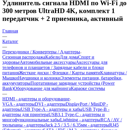
Удлинитель сигнала HDMI по Wi-Fi до
300 метров UltraHD 4K, комплект 1
передатчик + 2 приемника, активный
Главная
—
Каталог
—
Переходники / Конвертеры / Адаптеры
Сезонная распродажа
Кабели
Для дома
Спорт и
здоровье
Автомобильные аксессуары
Аксессуары для
телефонов и планшетов / Зарядные кабели и блоки
питания
Жесткие диски / Флешки / Карты памяти
Клавиатуры /
Мышки
Наушники и колонки
Элементы питания, батарейки,
аккумуляторы
Портативные зарядные устройства (Power
Bank)
Оборудование для майнинга
Караоке системы
—
HDMI - адаптеры и оборудование
VGA - адаптеры
DVI - адаптеры
DisplayPort / MiniDP -
адаптеры
USB Type-A - адаптеры и хабы
USB Type-B -
адаптеры для принтера
USB3.1 Type-C - адаптеры и
многофункциональные хабы
Lightning - адаптеры
RCA / AV /
тюльпаны - адаптеры
Jack 2.5 / 3.5 / 6.35мм - адаптеры
RJ45