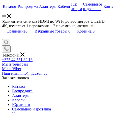
Юр
Самовывоз
Каталог
Распродажа
Адаптеры
Кабели
Конт
лицам
и доставка
Удлинитель сигнала HDMI по Wi-Fi до 300 метров UltraHD
4K, комплект 1 передатчик + 2 приемника, активный
Сравнение
0
Избранные товары
0
Корзина
0
Телефоны
+375 44 551 82 18
Мы в телеграм
Мы в Viber
Наш email
info@gudzon.by
Заказать звонок
Каталог
Распродажа
Адаптеры
Кабели
Юр лицам
Самовывоз и доставка