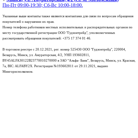
Пн-Пт 09:00-19:30; Сб-Вс 10:00-18:00.
Указанные выше контакты также являются контактами для связи по вопросам обращения
покупателей о нарушении их прав.
Номер телефона работников местных исполнительных и распорядительных органов по
месту государственной регистрации ООО "Гудзонтрейд", уполномоченных
рассматривать обращения покупателей: +375 17 374 01 46.
В торговом реестре с 20.12.2021, рег. номер 525430 ООО "Гудзонтрейд", 220004,
Беларусь, Минск, ул. Амураторская, 4/2, УНП 193602811,
BY45ALFA30122B23770010270000 в ЗАО “Альфа- Банк”, Беларусь, Минск, ул. Красная,
7а, BIC: ALFABY2X. Регистрация №193602811 от 29.11.2021, выдано
Мингорисполкомом.
e-mail: info@gudzon.by © 2017–2026 gudzon.by