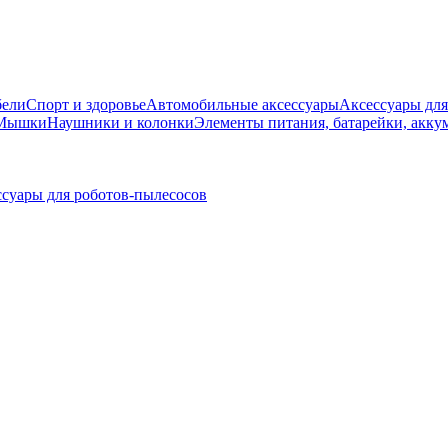
бели
Спорт и здоровье
Автомобильные аксессуары
Аксессуары для
 Мышки
Наушники и колонки
Элементы питания, батарейки, акку
суары для роботов-пылесосов