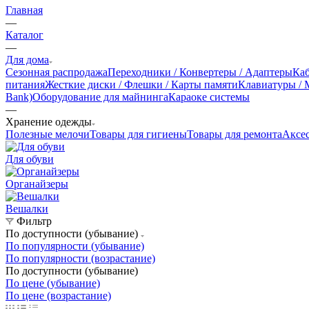
Главная
—
Каталог
—
Для дома
Сезонная распродажа
Переходники / Конвертеры / Адаптеры
Ка
питания
Жесткие диски / Флешки / Карты памяти
Клавиатуры /
Bank)
Оборудование для майнинга
Караоке системы
—
Хранение одежды
Полезные мелочи
Товары для гигиены
Товары для ремонта
Аксес
Для обуви
Органайзеры
Вешалки
Фильтр
По доступности (убывание)
По популярности (убывание)
По популярности (возрастание)
По доступности (убывание)
По цене (убывание)
По цене (возрастание)