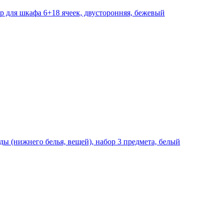
ер для шкафа 6+18 ячеек, двусторонняя, бежевый
ды (нижнего белья, вещей), набор 3 предмета, белый