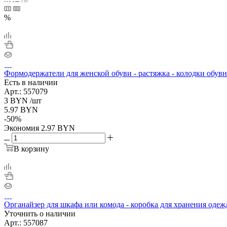
%
Формодержатели для женской обуви - растяжка - колодки обувн
Есть в наличии
Арт.: 557079
3
BYN
/шт
5.97
BYN
-
50
%
Экономия
2.97
BYN
В корзину
Органайзер для шкафа или комода - коробка для хранения одежд
Уточнить о наличии
Арт.: 557087