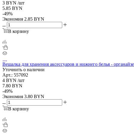
3
BYN
/шт
5.85
BYN
-
49
%
Экономия
2.85
BYN
В корзину
Вешалка для хранения аксессуаров и нижнего белья - органайз
Уточнить о наличии
Арт.: 557092
4
BYN
/шт
7.80
BYN
-
49
%
Экономия
3.80
BYN
В корзину