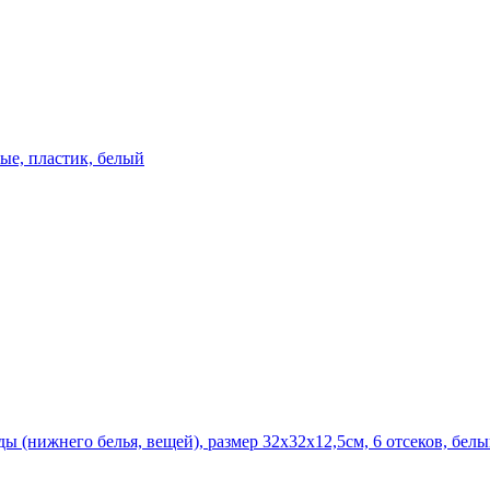
ые, пластик, белый
ы (нижнего белья, вещей), размер 32х32х12,5см, 6 отсеков, бел