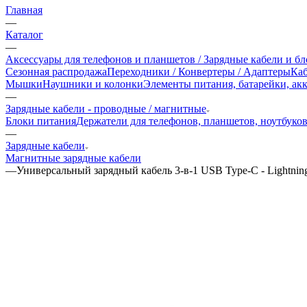
Главная
—
Каталог
—
Аксессуары для телефонов и планшетов / Зарядные кабели и б
Сезонная распродажа
Переходники / Конвертеры / Адаптеры
Ка
Мышки
Наушники и колонки
Элементы питания, батарейки, ак
—
Зарядные кабели - проводные / магнитные
Блоки питания
Держатели для телефонов, планшетов, ноутбуко
—
Зарядные кабели
Магнитные зарядные кабели
—
Универсальный зарядный кабель 3-в-1 USB Type-C - Lightning