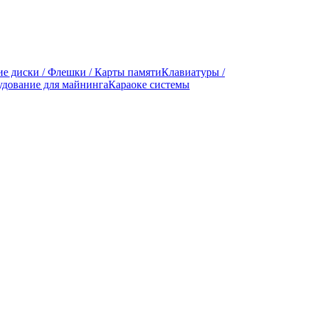
е диски / Флешки / Карты памяти
Клавиатуры /
дование для майнинга
Караоке системы