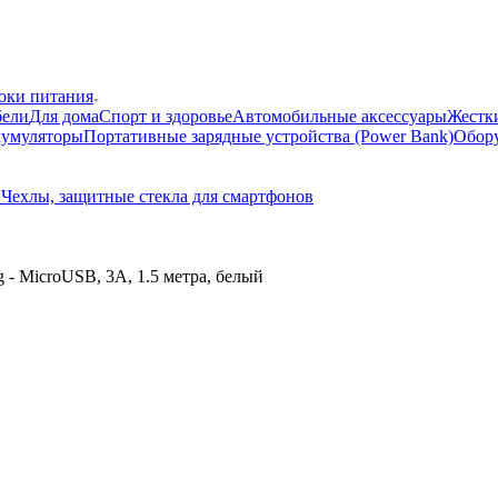
локи питания
бели
Для дома
Спорт и здоровье
Автомобильные аксессуары
Жестки
кумуляторы
Портативные зарядные устройства (Power Bank)
Обору
в
Чехлы, защитные стекла для смартфонов
 - MicroUSB, 3А, 1.5 метра, белый