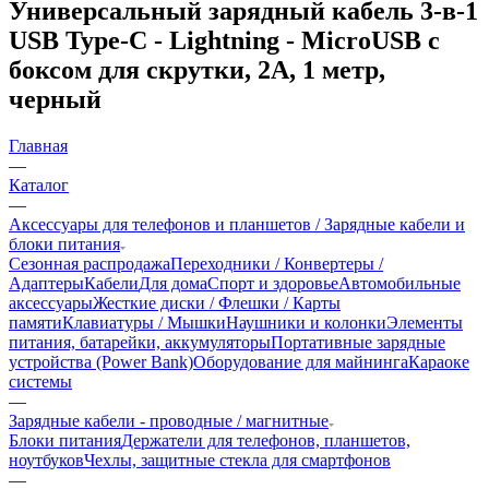
Универсальный зарядный кабель 3-в-1
USB Type-C - Lightning - MicroUSB с
боксом для скрутки, 2А, 1 метр,
черный
Главная
—
Каталог
—
Аксессуары для телефонов и планшетов / Зарядные кабели и
блоки питания
Сезонная распродажа
Переходники / Конвертеры /
Адаптеры
Кабели
Для дома
Спорт и здоровье
Автомобильные
аксессуары
Жесткие диски / Флешки / Карты
памяти
Клавиатуры / Мышки
Наушники и колонки
Элементы
питания, батарейки, аккумуляторы
Портативные зарядные
устройства (Power Bank)
Оборудование для майнинга
Караоке
системы
—
Зарядные кабели - проводные / магнитные
Блоки питания
Держатели для телефонов, планшетов,
ноутбуков
Чехлы, защитные стекла для смартфонов
—