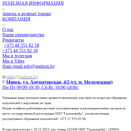
ПОЛЕЗНАЯ ИНФОРМАЦИЯ
Замена и возврат товара
КОМПАНИЯ
О нас
Наши преимущества
Реквизиты
+375 44 551 82 18
+375 44 551 82 18
Мы в телеграм
Мы в Viber
Наш email
info@gudzon.by
info@gudzon.by
Минск, ул. Амураторская, 4/2 (ст. м. Молодежная)
Пн-Пт 09:00-19:30; Сб-Вс 10:00-18:00.
Указанные выше контакты также являются контактами для связи по вопросам обращения
покупателей о нарушении их прав.
Номер телефона работников местных исполнительных и распорядительных органов по
месту государственной регистрации ООО "Гудзонтрейд", уполномоченных
рассматривать обращения покупателей: +375 17 374 01 46.
В торговом реестре с 20.12.2021, рег. номер 525430 ООО "Гудзонтрейд", 220004,