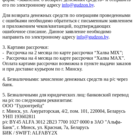
его по электронному адресу
info@gudzon.by
.
Для возврата денежных средств по операциям проведенными
с ошибками необходимо обратиться с письменным заявлением
и приложением чеков/квитанций, подтверждающих
ошибочное списание. Данное заявление необходимо
направить по электронному адресу
info@gudzon.by
.
3. Картами рассрочки:
- Рассрочка на 2 месяца по карте рассрочки “Халва MIX”;
- Рассрочка на 4 месяца по карте рассрочки “Халва MAX”.
Оплата картами рассрочки возможна в пункте выдачи заказов
и при доставке курьером по г. Минску.
4. Безналичными: зачисление денежных средств на р/с через
банк.
5. Безналичными для юридических лиц: банковский перевод
на р/с по следующим реквизитам:
ООО "Гудзонтрейд"
г. Минск, ул. Амураторская, 4/2, пом. 101, 220004, Беларусь
УНП 193602811
р/с BY45 ALFA 3012 2B23 7700 1027 0000 в ЗАО "Альфа-
Банк", г. Минск, ул. Красная, 7а, Беларусь
БИК / SWIFT: ALFABY2X