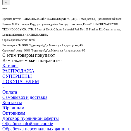
---
.
Производитель: ШЭНЖЭНЬ АОЭЙУ ТЕХНОЛОДЖИ КО., ЛТД., 3 этаж, блок А, Промышленный парк
Цихонг №105 Пиншун Роуд, ул. Гуанлан, район Лонхуа, Шэньчжэнь, Китай/SHENZHEN AOEYOO
TECHNOLOGY CO., LTD., 3 floor, A Block, Qihong Industrial Park No.105 Pinshun Rd, Guanlan street,
Longhua Distrcit, SHENZHEN, CHINA
Страна производства: Китай
Поставщик в РБ: ООО "Гудзонтрейд", г. Минск, ул. Амураторская, 4/2
Сервисный центр: ООО "Гудзонтрейд", г. Минск, ул. Амураторская, 4/2
С этим товаром покупают
Вам также может понравиться
Каталог
РАСПРОДАЖА
СУПЕРЦЕНЫ
ПОКУПАТЕЛЯМ
Оплата
Самовывоз и доставка
Контакты
Юр. лицам
Оптовикам
Договор публичной оферты
Обработка файлов cookie
Обработка персональных данных