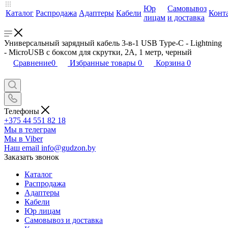
Юр
Самовывоз
Каталог
Распродажа
Адаптеры
Кабели
Конт
лицам
и доставка
Универсальный зарядный кабель 3-в-1 USB Type-C - Lightning
- MicroUSB с боксом для скрутки, 2А, 1 метр, черный
Сравнение
0
Избранные товары
0
Корзина
0
Телефоны
+375 44 551 82 18
Мы в телеграм
Мы в Viber
Наш email
info@gudzon.by
Заказать звонок
Каталог
Распродажа
Адаптеры
Кабели
Юр лицам
Самовывоз и доставка