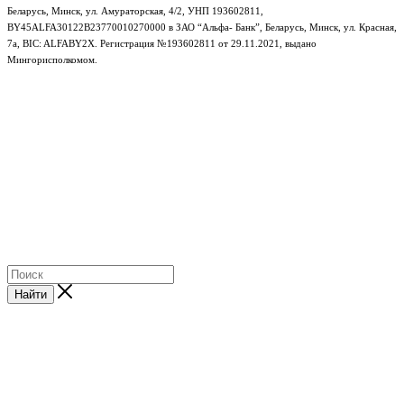
Беларусь, Минск, ул. Амураторская, 4/2, УНП 193602811,
BY45ALFA30122B23770010270000 в ЗАО “Альфа- Банк”, Беларусь, Минск, ул. Красная,
7а, BIC: ALFABY2X. Регистрация №193602811 от 29.11.2021, выдано
Мингорисполкомом.
e-mail: info@gudzon.by © 2017–2026 gudzon.by
Найти