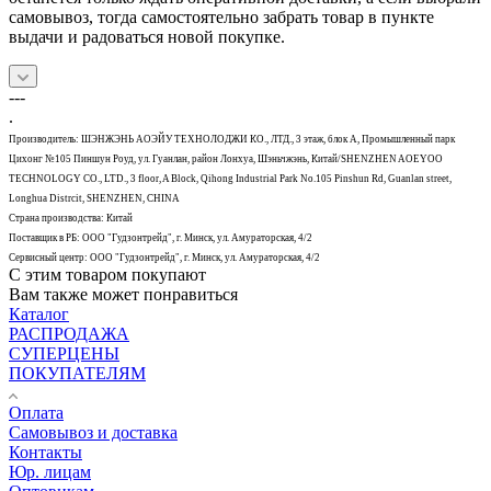
самовывоз, тогда самостоятельно забрать товар в пункте
выдачи и радоваться новой покупке.
---
.
Производитель: ШЭНЖЭНЬ АОЭЙУ ТЕХНОЛОДЖИ КО., ЛТД., 3 этаж, блок А, Промышленный парк
Цихонг №105 Пиншун Роуд, ул. Гуанлан, район Лонхуа, Шэньчжэнь, Китай/SHENZHEN AOEYOO
TECHNOLOGY CO., LTD., 3 floor, A Block, Qihong Industrial Park No.105 Pinshun Rd, Guanlan street,
Longhua Distrcit, SHENZHEN, CHINA
Страна производства: Китай
Поставщик в РБ: ООО "Гудзонтрейд", г. Минск, ул. Амураторская, 4/2
Сервисный центр: ООО "Гудзонтрейд", г. Минск, ул. Амураторская, 4/2
С этим товаром покупают
Вам также может понравиться
Каталог
РАСПРОДАЖА
СУПЕРЦЕНЫ
ПОКУПАТЕЛЯМ
Оплата
Самовывоз и доставка
Контакты
Юр. лицам