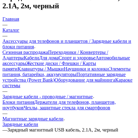
2.1А, 2м, черный
Главная
—
Каталог
—
Аксессуары для телефонов и планшетов / Зарядные кабели и
блоки питания
Сезонная распродажа
Переходники / Конвертеры /
Адаптеры
Кабели
Для дома
Спорт и здоровье
Автомобильные
аксессуары
Жесткие диски / Флешки / Карты
памяти
Клавиатуры / Мышки
Наушники и колонки
Элементы
питания, батарейки, аккумуляторы
Портативные зарядные
устройства (Power Bank)
Оборудование для майнинга
Караоке
системы
—
Зарядные кабели - проводные / магнитные
Блоки питания
Держатели для телефонов, планшетов,
ноутбуков
Чехлы, защитные стекла для смартфонов
—
Магнитные зарядные кабели
Зарядные кабели
—
Зарядный магнитный USB кабель, 2.1А, 2м, черный