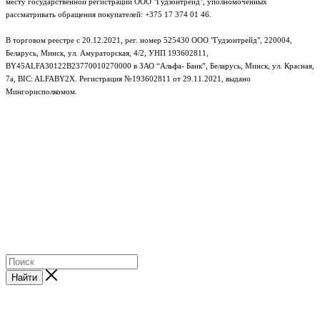
месту государственной регистрации ООО "Гудзонтрейд", уполномоченных
рассматривать обращения покупателей: +375 17 374 01 46.
В торговом реестре с 20.12.2021, рег. номер 525430 ООО "Гудзонтрейд", 220004,
Беларусь, Минск, ул. Амураторская, 4/2, УНП 193602811,
BY45ALFA30122B23770010270000 в ЗАО “Альфа- Банк”, Беларусь, Минск, ул. Красная,
7а, BIC: ALFABY2X. Регистрация №193602811 от 29.11.2021, выдано
Мингорисполкомом.
e-mail: info@gudzon.by © 2017–2026 gudzon.by
Найти