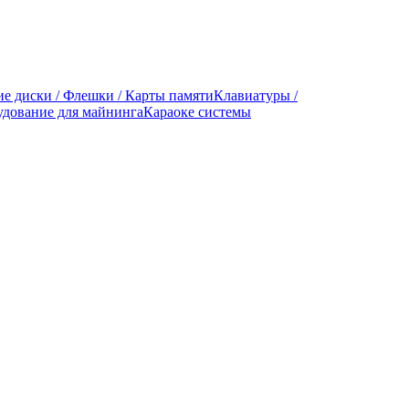
е диски / Флешки / Карты памяти
Клавиатуры /
дование для майнинга
Караоке системы