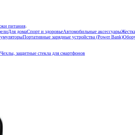
локи питания
бели
Для дома
Спорт и здоровье
Автомобильные аксессуары
Жестки
кумуляторы
Портативные зарядные устройства (Power Bank)
Обору
в
Чехлы, защитные стекла для смартфонов