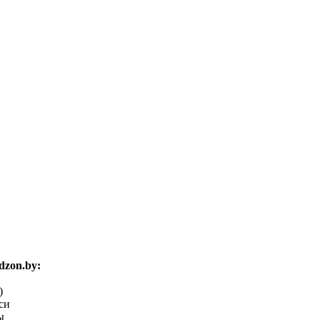
zon.by:
)
си
ы