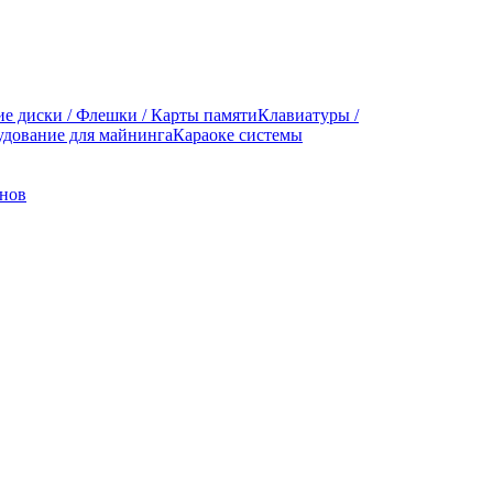
е диски / Флешки / Карты памяти
Клавиатуры /
дование для майнинга
Караоке системы
онов