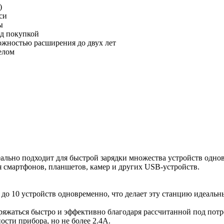
)
си
ы
ед покупкой
можностью расширения до двух лет
елом
еально подходит для быстрой зарядки множества устройств одно
я смартфонов, планшетов, камер и других USB-устройств.
до 10 устройств одновременно, что делает эту станцию идеаль
ряжаться быстро и эффективно благодаря рассчитанной под потр
ости прибора, но не более 2.4А.