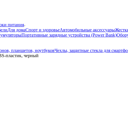
локи питания
бели
Для дома
Спорт и здоровье
Автомобильные аксессуары
Жестки
кумуляторы
Портативные зарядные устройства (Power Bank)
Обору
онов, планшетов, ноутбуков
Чехлы, защитные стекла для смартф
ABS-пластик, черный