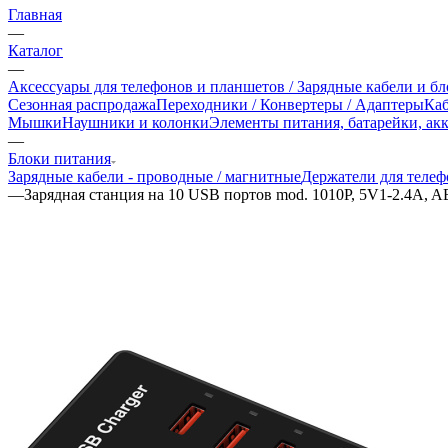
Главная
—
Каталог
—
Аксессуары для телефонов и планшетов / Зарядные кабели и б
Сезонная распродажа
Переходники / Конвертеры / Адаптеры
Ка
Мышки
Наушники и колонки
Элементы питания, батарейки, ак
—
Блоки питания
Зарядные кабели - проводные / магнитные
Держатели для телеф
—
Зарядная станция на 10 USB портов mod. 1010P, 5V1-2.4A, 