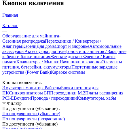
Кнопки включения
Главная
—
Каталог
—
Оборудование для майнинга
Сезонная распродажа
Переходники / Конвертеры /
Адаптеры
Кабели
Для дома
Спорт и здоровье
Автомобильные
аксессуары
Аксессуары для телефонов и планшетов / Зарядные
кабели и блоки питания
Жесткие диски / Флешки / Карты
памяти
Клавиатуры / Мышки
Наушники и колонки
Элементы
питания, батарейки, аккумуляторы
Портативные зарядные
устройства (Power Bank)
Караоке системы
—
Кнопки включения
Эмуляторы монитора
Райзеры
Блоки питания для
ПК
Синхронизаторы БП
Переходники М.2
Платы расширения
PCI-E
Вочдоги
Провода / переходники
Коммутаторы, хабы
Фильтр
По доступности (убывание)
По популярности (убывание)
По популярности (возрастание)
По доступности (убывание)