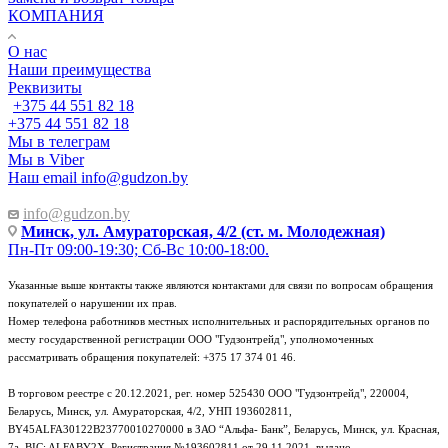
КОМПАНИЯ
О нас
Наши преимущества
Реквизиты
+375 44 551 82 18
+375 44 551 82 18
Мы в телеграм
Мы в Viber
Наш email
info@gudzon.by
info@gudzon.by
Минск, ул. Амураторская, 4/2 (ст. м. Молодежная)
Пн-Пт 09:00-19:30; Сб-Вс 10:00-18:00.
Указанные выше контакты также являются контактами для связи по вопросам обращения
покупателей о нарушении их прав.
Номер телефона работников местных исполнительных и распорядительных органов по
месту государственной регистрации ООО "Гудзонтрейд", уполномоченных
рассматривать обращения покупателей: +375 17 374 01 46.
В торговом реестре с 20.12.2021, рег. номер 525430 ООО "Гудзонтрейд", 220004,
Беларусь, Минск, ул. Амураторская, 4/2, УНП 193602811,
BY45ALFA30122B23770010270000 в ЗАО “Альфа- Банк”, Беларусь, Минск, ул. Красная,
7а, BIC: ALFABY2X. Регистрация №193602811 от 29.11.2021, выдано