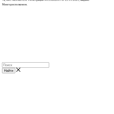
Мингорисполкомом.
e-mail: info@gudzon.by © 2017–2026 gudzon.by
Найти